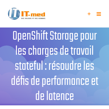
Passer
au
contenu
OpenShift Storage pour
les charges de travail
stateful : résoudre les
défis de performance et
de latence