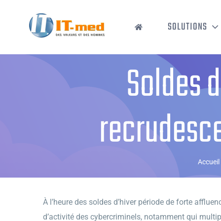
Passer
au
SOLUTIONS
contenu
Soldes d’
recrudesce
Accueil
À l’heure des soldes d’hiver période de forte affluen
d’activité des cybercriminels, notamment qui multip