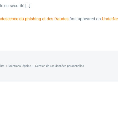
e en sécurité […]
crudescence du phishing et des fraudes
first appeared on
UnderN
lité
|
Mentions légales
|
Gestion de vos données personnelles