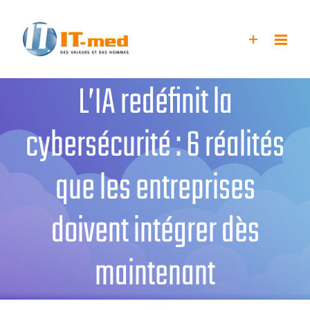
Passer
au
contenu
L’IA redéfinit la
cybersécurité : 6 réalités
que les entreprises
doivent intégrer dès
maintenant