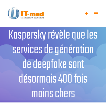
Passer
au
contenu
Kaspersky révèle que les
services de génération
de deepfake sont
désormais 400 fois
moins chers