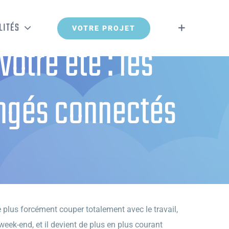
LITÉS
VOTRE PROJET
votre été : les
ongés connectés
onnectés en toute sécurité
 plus forcément couper totalement avec le travail,
eek-end, et il devient de plus en plus courant