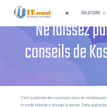
Passer
au
SOLUTIONS
contenu
Ne laissez pas
conseils de Ka
Accueil
›
Ne laissez pas 
C’est la période des vacances dans de nombreuses r
le mode hybride a changé la donne. Cette approche fl