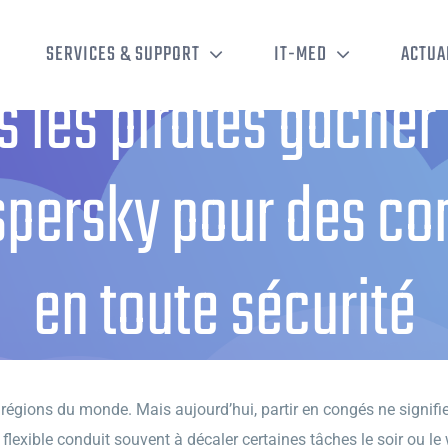
SERVICES & SUPPORT
IT-MED
ACTUA
 les pirates gâcher 
spersky pour des c
en toute sécurité
les pirates gâcher votre été : les conseils de Kaspersky pour des congés c
égions du monde. Mais aujourd’hui, partir en congés ne signifie
exible conduit souvent à décaler certaines tâches le soir ou le w