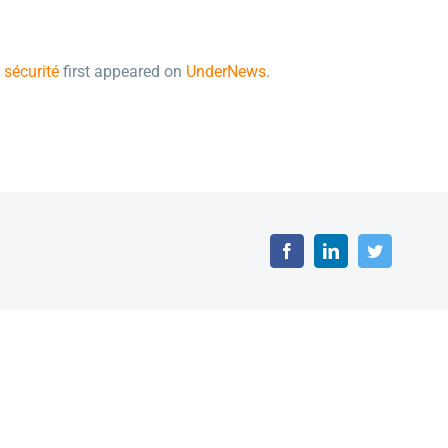
 sécurité
first appeared on
UnderNews
.
Facebook
LinkedIn
Twitter