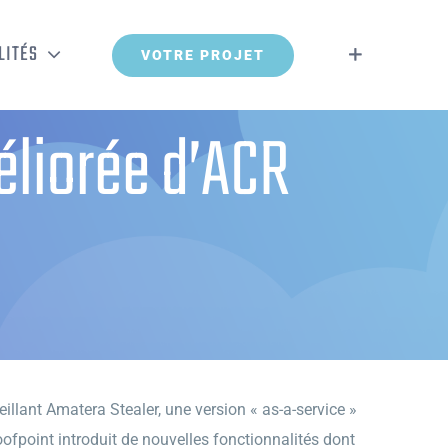
LITÉS
VOTRE PROJET
éliorée d’ACR
eillant Amatera Stealer, une version « as-a-service »
ofpoint introduit de nouvelles fonctionnalités dont