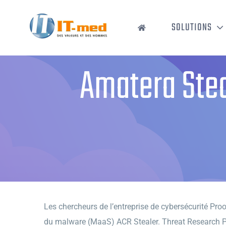
Passer
au
SOLUTIONS
contenu
Amatera Stea
Les chercheurs de l’entreprise de cybersécurité Proo
du malware (MaaS) ACR Stealer. Threat Research Pro