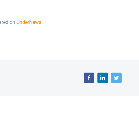
eared on
UnderNews
.
Facebook
LinkedIn
Twitter