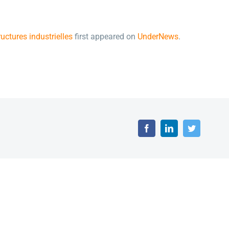
uctures industrielles
first appeared on
UnderNews
.
Facebook
LinkedIn
Twitter