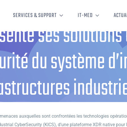
SERVICES & SUPPORT
IT-MED
ACTUA
sente ses solutions
curité du système d’
astructures industri
 solutions avancées pour garantir la sécurité du système d’information d
 menaces auxquelles sont confrontées les technologies opération
dustrial CyberSecurity (KICS), d’une plateforme XDR native pour l