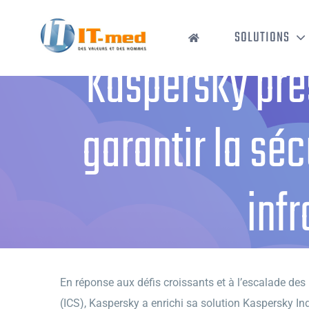
Passer
au
SOLUTIONS
contenu
Kaspersky pré
garantir la sé
infr
Accueil
›
Kaspersky présente ses
En réponse aux défis croissants et à l’escalade des
(ICS), Kaspersky a enrichi sa solution Kaspersky In