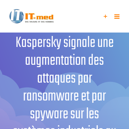
Passer
au
contenu
Kaspersky signale une
augmentation des
attaques par
ransomware et par
spyware sur les