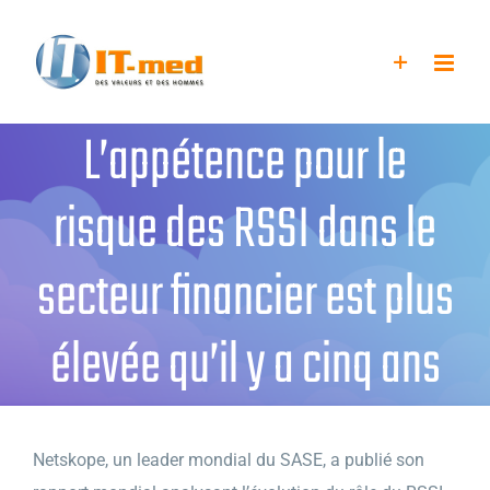
Passer
au
contenu
L’appétence pour le
risque des RSSI dans le
secteur financier est plus
élevée qu’il y a cinq ans
Netskope, un leader mondial du SASE, a publié son