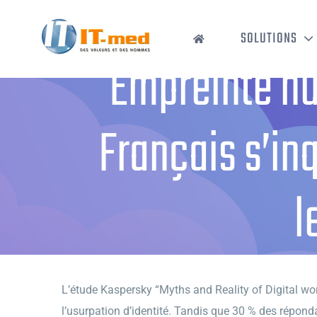
Passer
au
SOLUTIONS
contenu
Empreinte nu
Français s’in
l
Accueil
›
Empreinte numéri
L’étude Kaspersky “Myths and Reality of Digital wo
l’usurpation d’identité. Tandis que 30 % des réponda