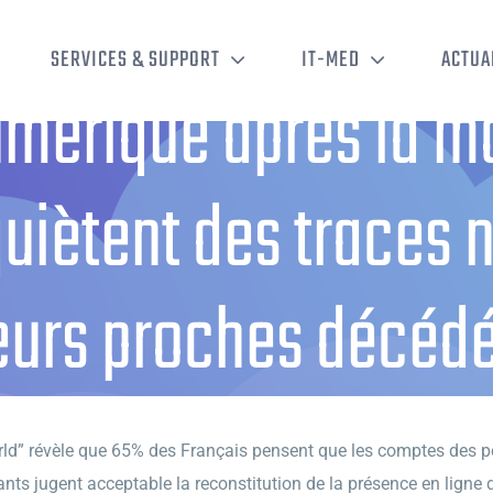
SERVICES & SUPPORT
IT-MED
ACTUA
mérique après la mo
quiètent des traces
eurs proches décéd
que après la mort : 65 % des Français s’inquiètent des traces numérique
rld” révèle que 65% des Français pensent que les comptes des p
nts jugent acceptable la reconstitution de la présence en ligne d