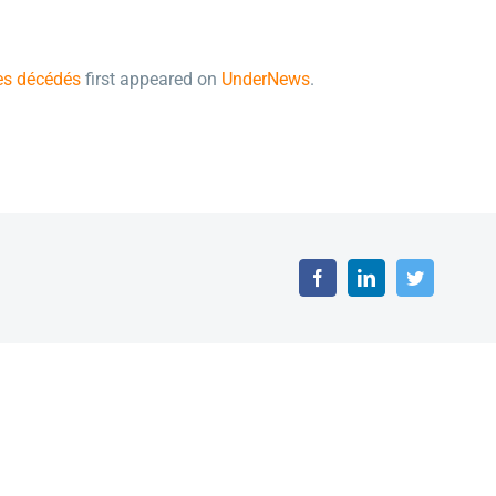
hes décédés
first appeared on
UnderNews
.
Facebook
LinkedIn
Twitter