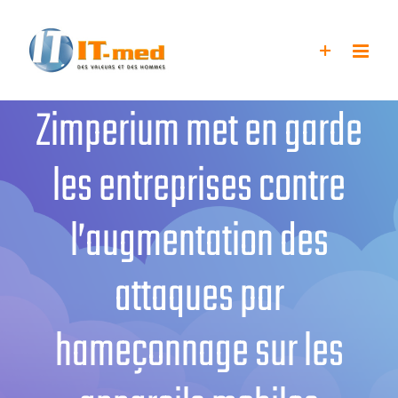
Passer
au
contenu
Zimperium met en garde
les entreprises contre
l’augmentation des
attaques par
hameçonnage sur les