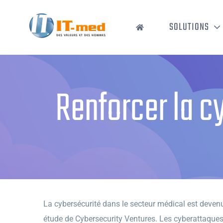
Passer
au
SOLUTIONS
contenu
Renforcer la c
La cybersécurité dans le secteur médical est deven
étude de Cybersecurity Ventures. Les cyberattaques,