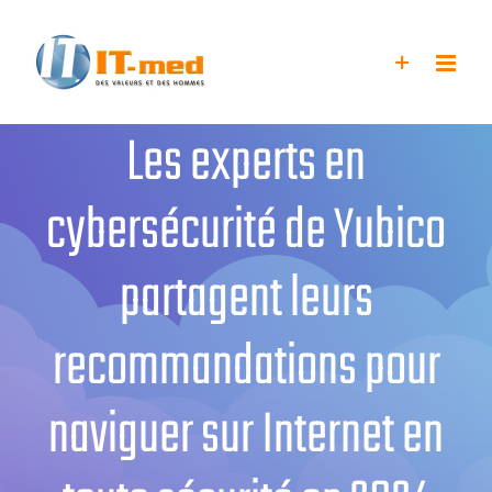
Passer
au
contenu
Les experts en
cybersécurité de Yubico
partagent leurs
recommandations pour
naviguer sur Internet en