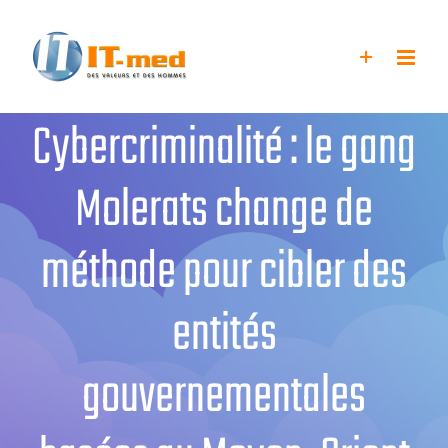
Passer
au
contenu
Cybercriminalité : le gang
Molerats change de
méthode pour cibler des
entités
gouvernementales