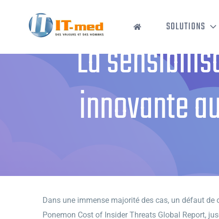
Passer
au
SOLUTIONS
contenu
La sensibili
innovante au 
Accueil
›
La sensibil
Dans une immense majorité des cas, un défaut de c
Ponemon Cost of Insider Threats Global Report, jus