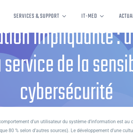
SERVICES & SUPPORT
IT-MED
ACTUA
sation impliquante :
service de la sensib
cybersécurité
isation impliquante : une démarche innovante au service de la sensibilisat
omportement d’un utilisateur du système d’information est au c
que 80 % selon d’autres sources). Le développement d’une cultur