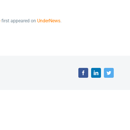
é
first appeared on
UnderNews
.
Facebook
LinkedIn
Twitter