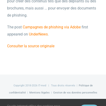
pour créer des contenus tels que des dépliants ou des
brochures, mais aussi … pour envoyer des documents
de phishing.
The post
Campagnes de phishing via Adobe
first
appeared on
UnderNews
.
Consulter la source originale
Copyright 2018-
2026 IT-med | Tous droits réservés |
Politique de
confidentialité
|
Mentions légales
|
Gestion de vos données personnelles
Facebook
LinkedIn
Twitter
Ce site Internet utilise des cookies pour