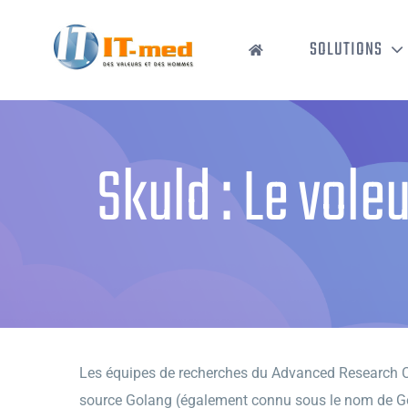
Passer
au
SOLUTIONS
contenu
Skuld : Le vole
Les équipes de recherches du Advanced Research Cen
source Golang (également connu sous le nom de Go