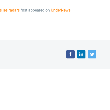
s les radars
first appeared on
UnderNews
.
Facebook
LinkedIn
Twitter