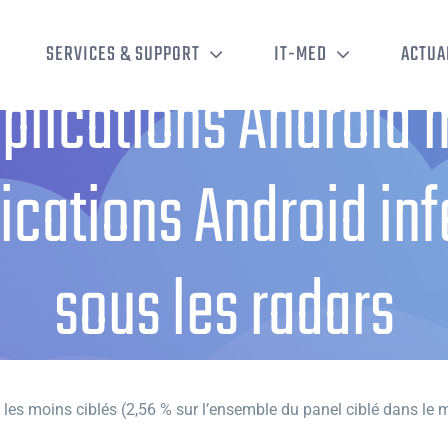
SERVICES & SUPPORT
IT-MED
ACTUA
lications Android ma
ications Android in
sous les radars
cations Android malveillantes : + de 60 000 applications Android infecté
i les moins ciblés (2,56 % sur l’ensemble du panel ciblé dans le 