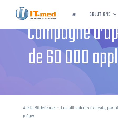
Passer
au
SOLUTIONS
contenu
Campagne d’app
de 60 000 appl
Accueil
›
Campagne d’appli
Alerte Bitdefender – Les utilisateurs français, parm
piéger.