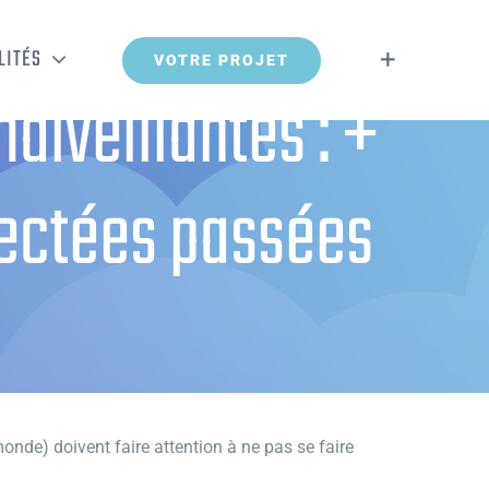
LITÉS
VOTRE PROJET
lveillantes : +
fectées passées
es passées sous les radars
monde) doivent faire attention à ne pas se faire