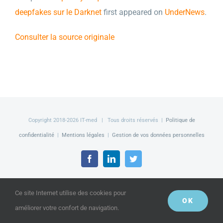
deepfakes sur le Darknet
first appeared on
UnderNews
.
Consulter la source originale
Copyright 2018-
2026 IT-med | Tous droits réservés |
Politique de
confidentialité
|
Mentions légales
|
Gestion de vos données personnelles
Facebook
LinkedIn
Twitter
Ce site Internet utilise des cookies pour
OK
améliorer votre confort de navigation.