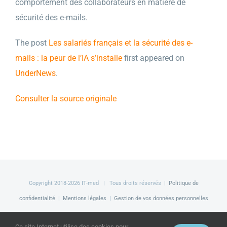
comportement des collaborateurs en matière de
sécurité des e-mails.
The post
Les salariés français et la sécurité des e-
mails : la peur de l’IA s’installe
first appeared on
UnderNews
.
Consulter la source originale
Copyright 2018-
2026 IT-med | Tous droits réservés |
Politique de
confidentialité
|
Mentions légales
|
Gestion de vos données personnelles
Facebook
LinkedIn
Twitter
Ce site Internet utilise des cookies pour