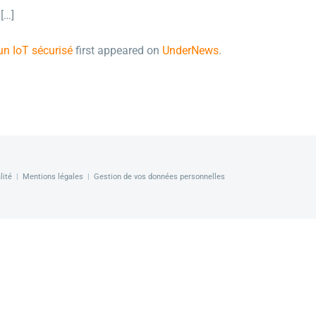
[…]
un IoT sécurisé
first appeared on
UnderNews
.
lité
|
Mentions légales
|
Gestion de vos données personnelles