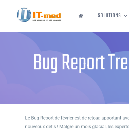
Passer
au
SOLUTIONS
contenu
Bug Report Trel
Le Bug Report de février est de retour, apportant av
nouveaux défis ! Malgré un mois glacial, les experts