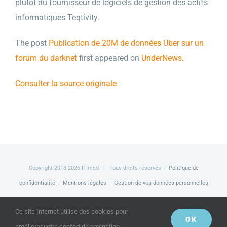
plutôt du fournisseur de logiciels de gestion des actifs
informatiques Teqtivity.
The post
Publication de 20M de données Uber sur un
forum du darknet
first appeared on
UnderNews
.
Consulter la source originale
Copyright 2018-
2026 IT-med | Tous droits réservés |
Politique de
confidentialité
|
Mentions légales
|
Gestion de vos données personnelles
Facebook
LinkedIn
Twitter
Ce site Internet utilise des cookies pour
OK
améliorer votre confort de navigation.