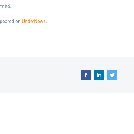
rmité.
ppeared on
UnderNews
.
Facebook
LinkedIn
Twitter