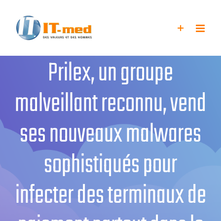
Passer
au
contenu
Prilex, un groupe
malveillant reconnu, vend
ses nouveaux malwares
sophistiqués pour
infecter des terminaux de