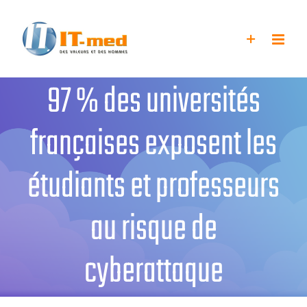
Passer
au
contenu
97 % des universités
françaises exposent les
étudiants et professeurs
au risque de
cyberattaque