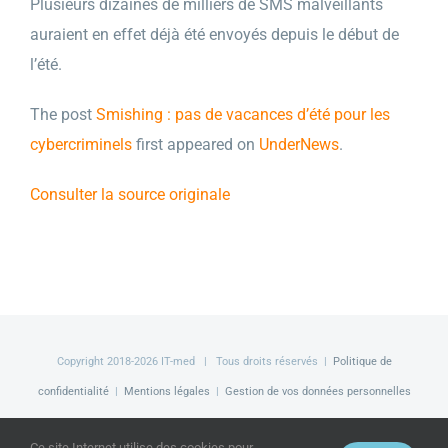
Plusieurs dizaines de milliers de SMS malveillants
auraient en effet déjà été envoyés depuis le début de
l’été.
The post
Smishing : pas de vacances d’été pour les
cybercriminels
first appeared on
UnderNews
.
Consulter la source originale
Copyright 2018-
2026 IT-med | Tous droits réservés |
Politique de
confidentialité
|
Mentions légales
|
Gestion de vos données personnelles
Facebook
LinkedIn
Twitter
Ce site Internet utilise des cookies pour