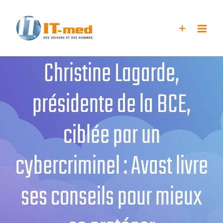
Passer
au
contenu
Christine Lagarde,
présidente de la BCE,
ciblée par un
cybercriminel : Avast livre
ses conseils pour mieux