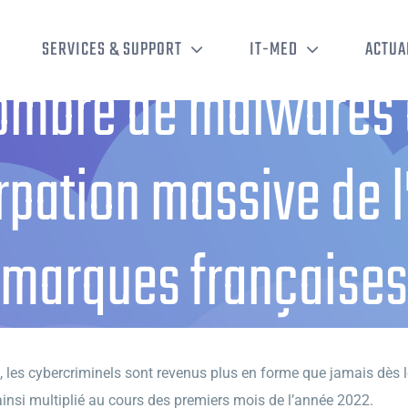
SERVICES & SUPPORT
IT-MED
ACTUA
ombre de malwares a
rpation massive de l
marques françaises
bre de malwares au 1er trimestre 2022, et usurpation massive de l’ident
 les cybercriminels sont revenus plus en forme que jamais dès l
insi multiplié au cours des premiers mois de l’année 2022.