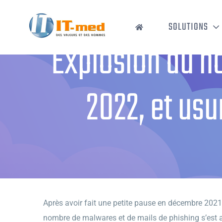
Passer
au
SOLUTIONS
contenu
Explosion du n
2022, et usu
Accueil
›
Explosion du nom
Après avoir fait une petite pause en décembre 2021,
nombre de malwares et de mails de phishing s’est a