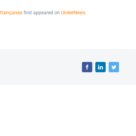
 françaises
first appeared on
UnderNews
.
Facebook
LinkedIn
Twitter