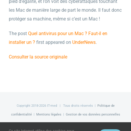
pied d’égalité, et l’on voit des cyberattaques touchant
les Mac de manière large de part le monde. Il faut donc
protéger sa machine, même si c’est un Mac !
The post
Quel antivirus pour un Mac ? Faut-il en
installer un ?
first appeared on
UnderNews
.
Consulter la source originale
Copyright 2018-
2026 IT-med | Tous droits réservés |
Politique de
confidentialité
|
Mentions légales
|
Gestion de vos données personnelles
Facebook
LinkedIn
Twitter
Ce site Internet utilise des cookies pour