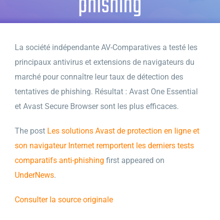
phishing
La société indépendante AV-Comparatives a testé les
principaux antivirus et extensions de navigateurs du
marché pour connaître leur taux de détection des
tentatives de phishing. Résultat : Avast One Essential
et Avast Secure Browser sont les plus efficaces.
The post
Les solutions Avast de protection en ligne et
son navigateur Internet remportent les derniers tests
comparatifs anti-phishing
first appeared on
UnderNews
.
Consulter la source originale