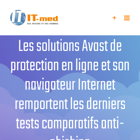
Passer
au
contenu
Les solutions Avast de
protection en ligne et son
navigateur Internet
remportent les derniers
tests comparatifs anti-