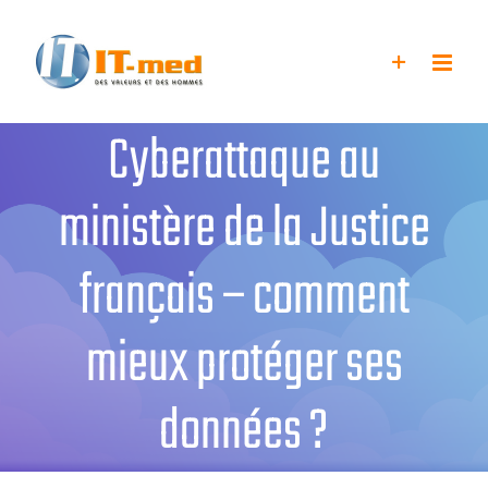
Passer
au
contenu
Cyberattaque au
ministère de la Justice
français – comment
mieux protéger ses
données ?