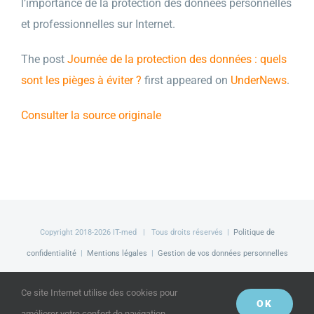
l’importance de la protection des données personnelles
et professionnelles sur Internet.
The post
Journée de la protection des données : quels
sont les pièges à éviter ?
first appeared on
UnderNews
.
Consulter la source originale
Copyright 2018-
2026 IT-med | Tous droits réservés |
Politique de
confidentialité
|
Mentions légales
|
Gestion de vos données personnelles
Facebook
LinkedIn
Twitter
Ce site Internet utilise des cookies pour
OK
améliorer votre confort de navigation.