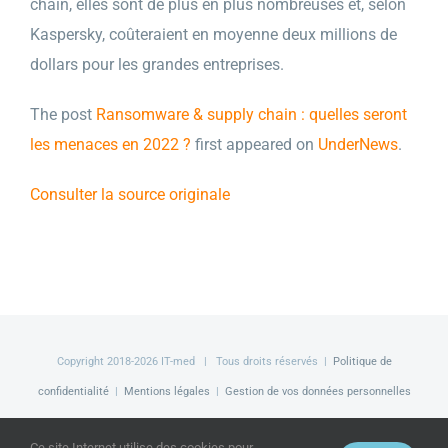
chain, elles sont de plus en plus nombreuses et, selon
Kaspersky, coûteraient en moyenne deux millions de
dollars pour les grandes entreprises.
The post
Ransomware & supply chain : quelles seront
les menaces en 2022 ?
first appeared on
UnderNews
.
Consulter la source originale
Copyright 2018-
2026 IT-med | Tous droits réservés |
Politique de
confidentialité
|
Mentions légales
|
Gestion de vos données personnelles
Facebook
LinkedIn
Twitter
Ce site Internet utilise des cookies pour