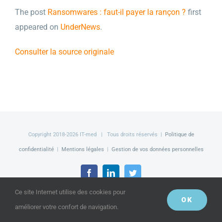
The post
Ransomwares : faut-il payer la rançon ?
first
appeared on
UnderNews
.
Consulter la source originale
Copyright 2018-
2026 IT-med | Tous droits réservés |
Politique de
confidentialité
|
Mentions légales
|
Gestion de vos données personnelles
Facebook
LinkedIn
Twitter
Ce site Internet utilise des cookies pour
OK
améliorer votre confort de navigation.