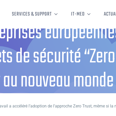
SERVICES & SUPPORT
IT-MED
ACTUA
eprises européenn
ts de sécurité “Zero
r au nouveau monde d
ropéennes augmentent leurs budgets de sécurité “Zero Trust” pour s’ada
ravail a accéléré l’adoption de l’approche Zero Trust, même si la 