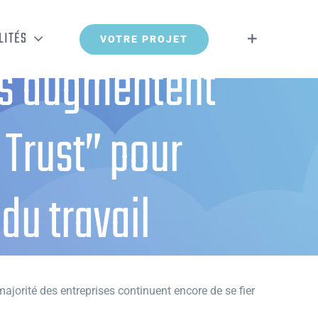
LITÉS
VOTRE PROJET
es augmentent
 Trust” pour
u travail
pter au nouveau monde du travail
majorité des entreprises continuent encore de se fier