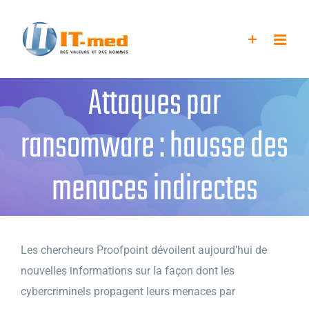
Passer
au
contenu
Attaques par
ransomware : hausse des
menaces indirectes
Les chercheurs Proofpoint dévoilent aujourd’hui de
nouvelles informations sur la façon dont les
cybercriminels propagent leurs menaces par