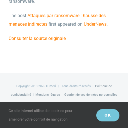
ransomware.
The post
Attaques par ransomware : hausse des
menaces indirectes
first appeared on
UnderNews
.
Consulter la source originale
Copyright 2018-
2026 IT-med | Tous droits réservés |
Politique de
confidentialité
|
Mentions légales
|
Gestion de vos données personnelles
Facebook
LinkedIn
Twitter
Ce site Internet utilise des cookies pour
OK
améliorer votre confort de navigation.