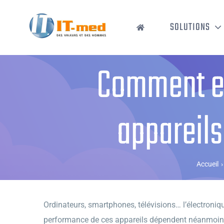
Passer
au
SOLUTIONS
contenu
Comment en
appareils
Accueil
›
Ordinateurs, smartphones, télévisions… l’électronique
performance de ces appareils dépendent néanmoins de 