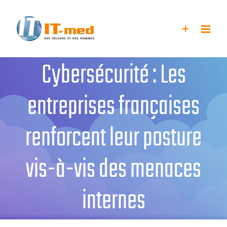
Passer
au
contenu
Cybersécurité : Les
entreprises françaises
renforcent leur posture
vis-à-vis des menaces
internes