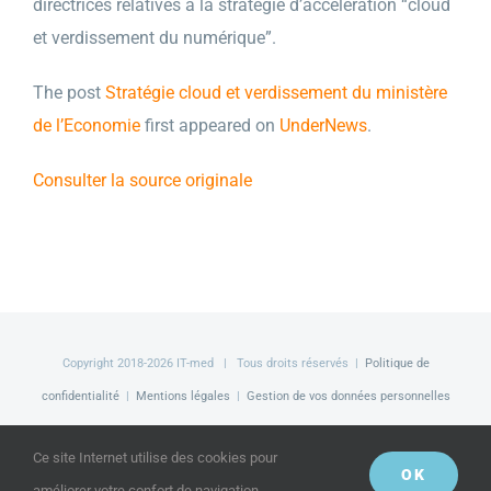
directrices relatives à la stratégie d’accélération “cloud
et verdissement du numérique”.
The post
Stratégie cloud et verdissement du ministère
de l’Economie
first appeared on
UnderNews
.
Consulter la source originale
Copyright 2018-
2026 IT-med | Tous droits réservés |
Politique de
confidentialité
|
Mentions légales
|
Gestion de vos données personnelles
Facebook
LinkedIn
Twitter
Ce site Internet utilise des cookies pour
OK
améliorer votre confort de navigation.