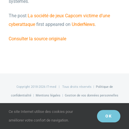
systèmes.
The post
La société de jeux Capcom victime d’une
cyberattaque
first appeared on
UnderNews
.
Consulter la source originale
Copyright 2018-
2026 IT-med | Tous droits réservés |
Politique de
confidentialité
|
Mentions légales
|
Gestion de vos données personnelles
Facebook
LinkedIn
Twitter
Ce site Internet utilise des cookies pour
OK
améliorer votre confort de navigation.