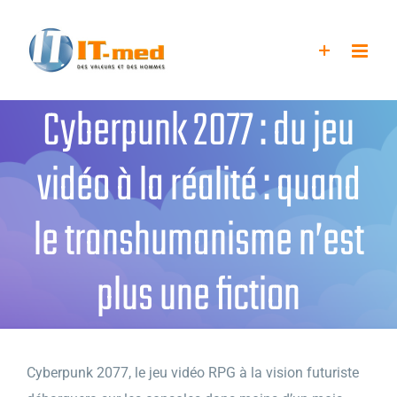
Passer
au
contenu
Cyberpunk 2077 : du jeu
vidéo à la réalité : quand
le transhumanisme n’est
plus une fiction
Cyberpunk 2077, le jeu vidéo RPG à la vision futuriste