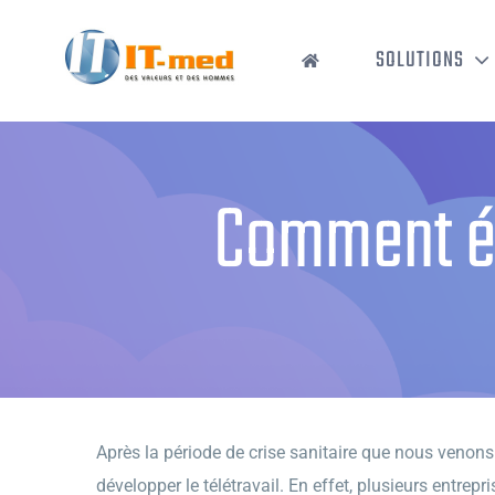
Passer
au
SOLUTIONS
contenu
Comment évi
Après la période de crise sanitaire que nous venons
développer le télétravail. En effet, plusieurs entre