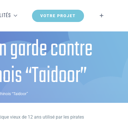
LITÉS
VOTRE PROJET
n garde contre
nois “Taidoor”
hinois “Taidoor”
ue vieux de 12 ans utilisé par les pirates