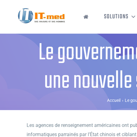
Passer
au
SOLUTIONS
contenu
Le gouverneme
une nouvelle 
Accueil
›
Le gou
Les agences de renseignement américaines ont publié
informatiques parrainés par l’État chinois et ciblant