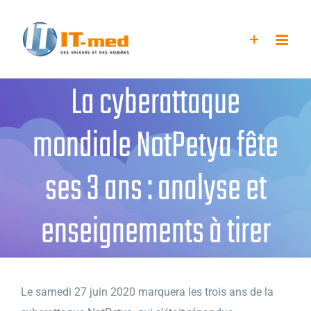
Passer
au
contenu
La cyberattaque
mondiale NotPetya fête
ses 3 ans : analyse et
enseignements à tirer
Le samedi 27 juin 2020 marquera les trois ans de la