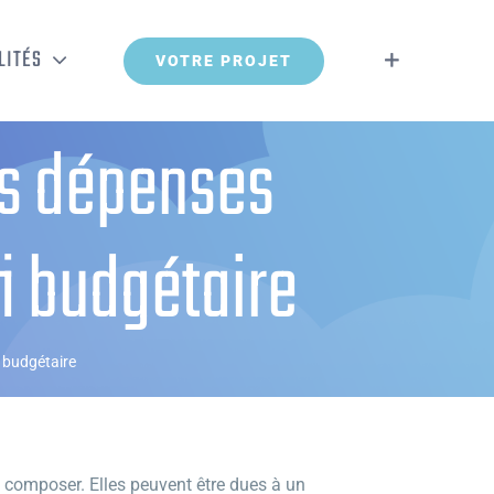
LITÉS
VOTRE PROJET
os dépenses
i budgétaire
 budgétaire
 composer. Elles peuvent être dues à un