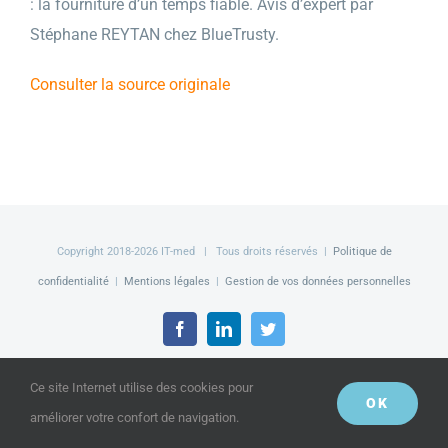
: la fourniture d’un temps fiable. Avis d’expert par
Stéphane REYTAN chez BlueTrusty.
Consulter la source originale
Copyright 2018-
2026 IT-med | Tous droits réservés |
Politique de
confidentialité
|
Mentions légales
|
Gestion de vos données personnelles
Facebook
LinkedIn
Twitter
Ce site Internet utilise des cookies pour
OK
améliorer votre confort de navigation.