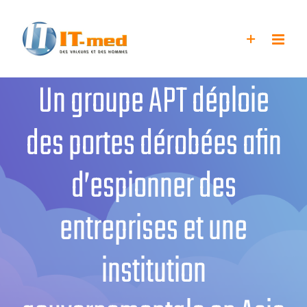
Passer
au
contenu
Un groupe APT déploie
des portes dérobées afin
d’espionner des
entreprises et une
institution