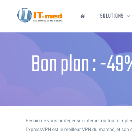
Passer
au
SOLUTIONS
contenu
Bon plan : -49
Besoin de vous protéger sur internet ou tout simple
ExpressVPN est le meilleur VPN du marché, et son of